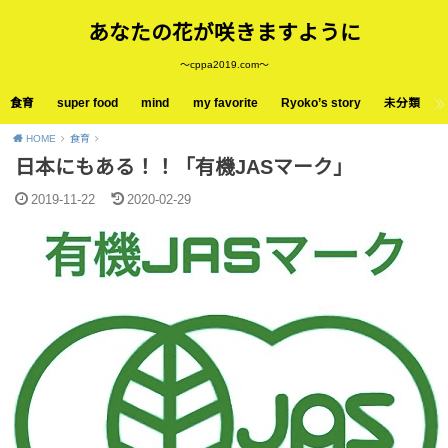
あなたの花が咲きますように
〜cppa2019.com〜
食育
super food
mind
my favorite
Ryoko’s story
未分類
HOME
食育
日本にもある！！「有機JASマーク」
2019-11-22
2020-02-29