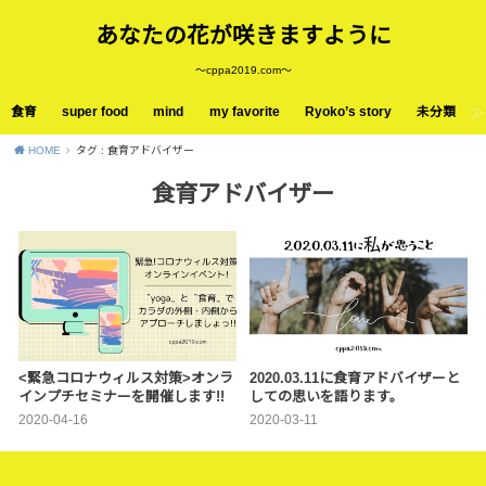
あなたの花が咲きますように
〜cppa2019.com〜
食育
super food
mind
my favorite
Ryoko’s story
未分類
HOME
タグ : 食育アドバイザー
食育アドバイザー
<緊急コロナウィルス対策>オンラ
2020.03.11に食育アドバイザーと
インプチセミナーを開催します!!
しての思いを語ります。
2020-04-16
2020-03-11