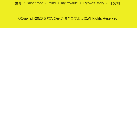
食育
super food
mind
my favorite
Ryoko’s story
未分類
©Copyright2026
あなたの花が咲きますように
.All Rights Reserved.