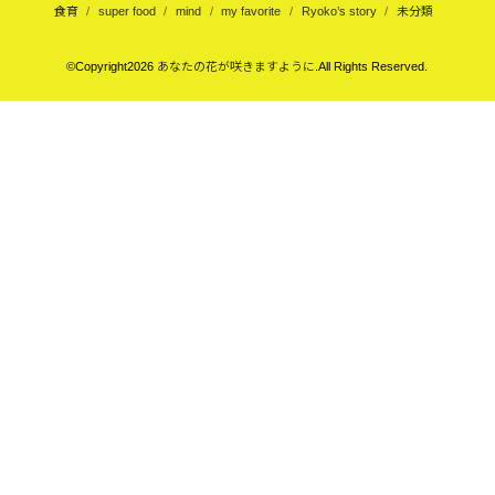
食育
super food
mind
my favorite
Ryoko’s story
未分類
©Copyright2026
あなたの花が咲きますように
.All Rights Reserved.