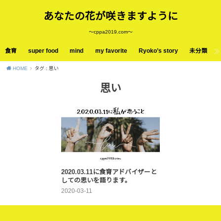
あなたの花が咲きますように
〜cppa2019.com〜
食育
super food
mind
my favorite
Ryoko’s story
未分類
HOME
タグ : 思い
思い
2020.03.11に食育アドバイザーと
しての思いを語ります。
2020-03-11